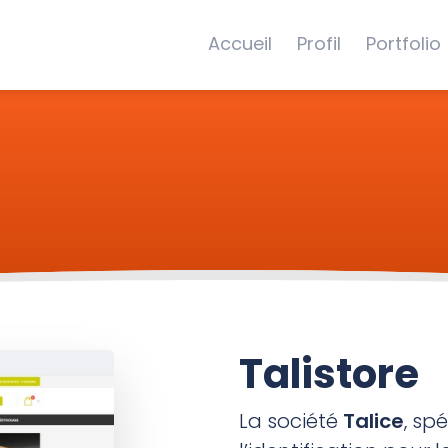
Accueil
Profil
Portfolio
Talistore
La société
Talice
, sp